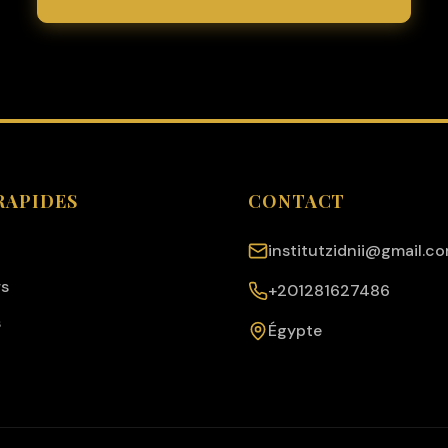
RAPIDES
CONTACT
institutzidnii@gmail.c
rs
+201281627486
s
Égypte