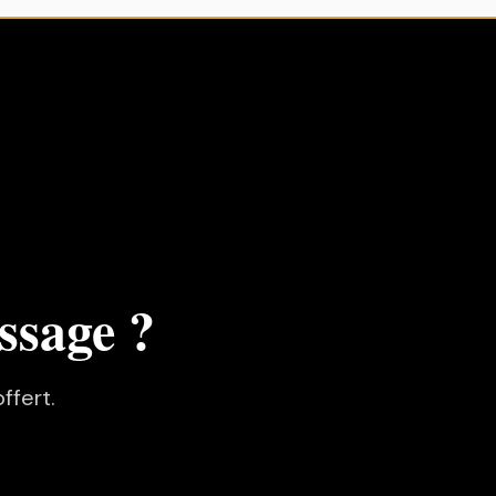
ssage ?
ffert.