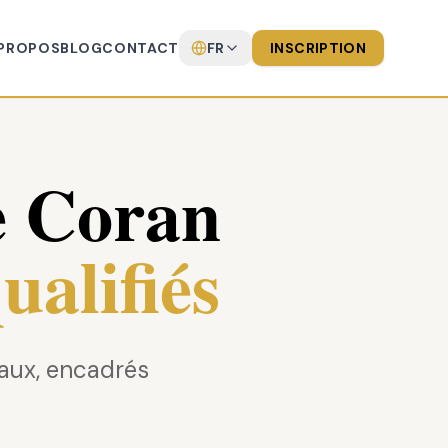
 PROPOS
BLOG
CONTACT
FR
INSCRIPTION
e Coran
ualifiés
eaux, encadrés