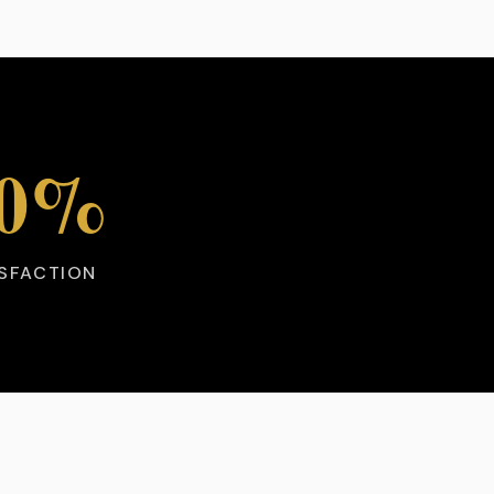
00%
ISFACTION